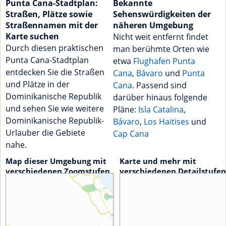
Punta Cana-Stadtplan:
Bekannte
Straßen, Plätze sowie
Sehenswürdigkeiten der
Straßennamen mit der
näheren Umgebung
Karte suchen
Nicht weit entfernt findet
Durch diesen praktischen
man berühmte Orten wie
Punta Cana-Stadtplan
etwa
Flughafen Punta
entdecken Sie die Straßen
Cana
,
Bávaro
und
Punta
und Plätze in der
Cana
. Passend sind
Dominikanische Republik
darüber hinaus folgende
und sehen Sie wie weitere
Pläne:
Isla Catalina
,
Dominikanische Republik-
Bávaro
,
Los Haitises
und
Urlauber die Gebiete
Cap Cana
nahe.
Map dieser Umgebung mit
Karte und mehr mit
verschiedenen Zoomstufen
verschiedenen Detailstufen