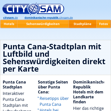
citysam
.de
dominikanische-republik
.citysam.de
Hotels
Sehenswürdigkeiten
Stadtpläne
Fotos
Punta Cana-Stadtplan mit
Luftbild und
Sehenswürdigkeiten direkt
per Karte
Punta Cana
Sonstige Seiten
Dominikanische
Stadtplan
über Punta
Republik
Cana:
Hotels mit dem
Interaktiver
Landkarte
Reisetipps über
Punta Cana
finden
Punta Cana
Stadtplan mit
Hier das richtige
Hotels bei